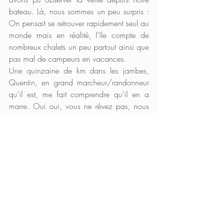
bateau. Là, nous sommes un peu surpris : 
On pensait se retrouver rapidement seul au 
monde mais en réalité, l’île compte de 
nombreux chalets un peu partout ainsi que 
pas mal de campeurs en vacances.
Une quinzaine de km dans les jambes, 
Quentin, en grand marcheur/randonneur 
qu’il est, me fait comprendre qu’il en a 
marre. Oui oui, vous ne rêvez pas, nous 
avons donc marcher environ 3-4h maxi ! 
Cependant, la zone est magnifique et 
nous sommes entourés de petites dunes 
couvertes de verdures juste au bord de 
l’eau ! Nous continuons un peu notre 
marche afin de trouver un lieu qui nous 
convienne pour planter notre tente le long 
de la côte, vue sur lac.