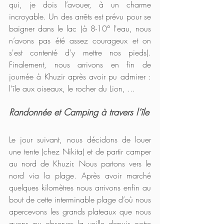
qui, je dois l’avouer, à un charme 
incroyable. Un des arrêts est prévu pour se 
baigner dans le lac (à 8-10° l'eau, nous 
n’avons pas été assez courageux et on 
s'est contenté d'y mettre nos pieds). 
Finalement, nous arrivons en fin de 
journée à Khuzir après avoir pu admirer : 
l’île aux oiseaux, le rocher du Lion, ...
Randonnée et Camping à travers l’île
Le jour suivant, nous décidons de louer 
une tente (chez Nikita) et de partir camper 
au nord de Khuzir. Nous partons vers le 
nord via la plage. Après avoir marché 
quelques kilomètres nous arrivons enfin au 
bout de cette interminable plage d’où nous 
apercevons les grands plateaux que nous 
avons pu observer la veille depuis notre 