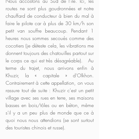
Nous accostons au Sud de l’île. Ici, les 
routes ne sont plus goudronnées et notre 
chauffard de conducteur à bien du mal à 
faire le pilote car à plus de 30 km/h son 
petit van souffre beaucoup. Pendant 1 
heures nous sommes secoués comme des 
cocotiers (je déteste cela, les vibrations me 
donnent toujours des chatouilles partout sur 
le corps ce qui est très désagréable).   Au 
terme du trajet, nous arrivons enfin à 
Khuzir, la « capitale » d’Olkhon. 
Contrairement à cette appellation, on vous 
rassure tout de suite : Khuzir c'est un petit 
village avec ses rues en terre, ses maisons 
basses en bois/tôles ou en béton, même 
s’il y a un peu plus de monde que ce à 
quoi nous nous attendions (se sont surtout 
des touristes chinois et russe).