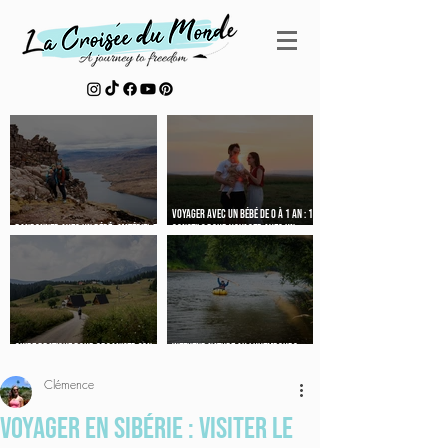
Voyager avec un bébé de 0 à 1 an : 10
Randonner avec un bébé : matériel et
conseils pour voyager avec un
conseils testés en famille
nouveau-né
Guide pratique pour organiser son
Weekend nature au luxembourg :
voyage au Monténégro
micro-aventure en packraft
Clémence
Voyager en Sibérie : Visiter le