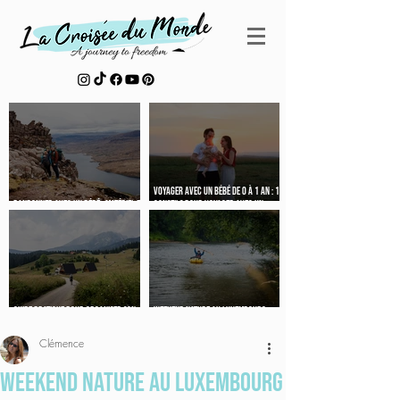
Voyager avec un bébé de 0 à 1 an : 10
Randonner avec un bébé : matériel et
conseils pour voyager avec un
conseils testés en famille
nouveau-né
Guide pratique pour organiser son
Weekend nature au luxembourg :
voyage au Monténégro
micro-aventure en packraft
Clémence
Weekend nature au luxembourg