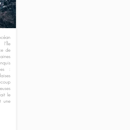
océan
l'Île
ce de
maines
nquis
ges :
laises
aucoup
uses
ait le
t une