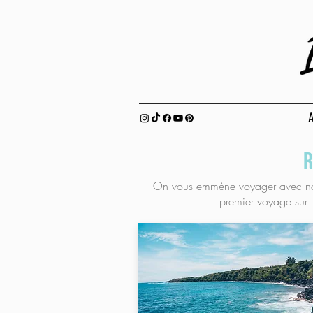
A
R
On vous emmène voyager avec nou
premier voyage sur 