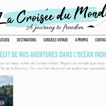
ccueil
Destinations
Conseils voyage
A propos
Contac
écit de nos aventures dans l'océan Indi
s au beau milieu de l'océan Indien. Région du monde que nous
l'île de la Réunion. On vous fait découvrir cet endroit qui rassemb