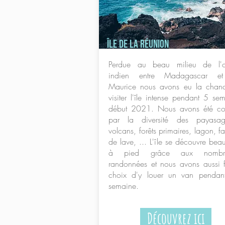
​Île de la Réunion
Perdue au beau milieu de l'
indien entre Madagascar et 
Maurice nous avons eu la chan
visiter l'île intense pendant 5 se
début 2021. Nous avons été co
par la diversité des payasa
volcans, forêts primaires, lagon, fa
de lave, ... L'île se découvre be
à pied grâce aux nombre
randonnées et nous avons aussi f
choix d'y louer un van pendan
semaine.
Découvrez ici